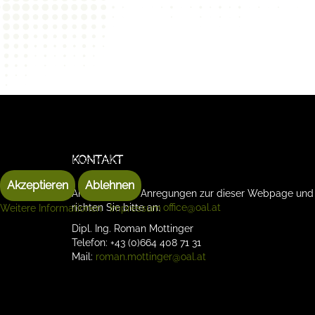
Wir benutzen Cookies
Wir nutzen Cookies auf unserer Website. Einige von ihnen sind essen
KONTAKT
können selbst entscheiden, ob Sie die Cookies zulassen möchten. Bit
Akzeptieren
Ablehnen
Anfragen oder Anregungen zur dieser Webpage un
richten Sie bitte an:
office@oal.at
Weitere Informationen
|
Impressum
Dipl. Ing. Roman Mottinger
Telefon: +43 (0)664 408 71 31
Mail:
roman.mottinger@oal.at