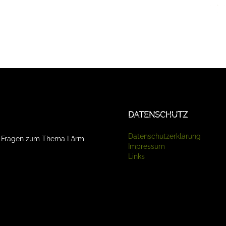
ziell für den Betrieb der Seite, während andere uns helfen, diese We
DATENSCHUTZ
te beachten Sie, dass bei einer Ablehnung womöglich nicht mehr alle
Datenschutzerklärung
d Fragen zum Thema Lärm
Impressum
Links