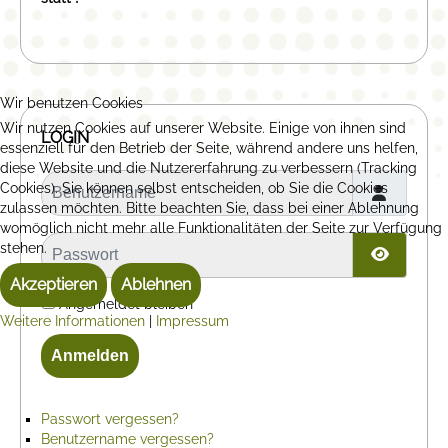
Wir benutzen Cookies
Wir nutzen Cookies auf unserer Website. Einige von ihnen sind
LOGIN
essenziell für den Betrieb der Seite, während andere uns helfen,
diese Website und die Nutzererfahrung zu verbessern (Tracking
Benutzername
Cookies). Sie können selbst entscheiden, ob Sie die Cookies
zulassen möchten. Bitte beachten Sie, dass bei einer Ablehnung
womöglich nicht mehr alle Funktionalitäten der Seite zur Verfügung
Passwort
stehen.
Passwor
Akzeptieren
Ablehnen
Angemeldet bleiben
Weitere Informationen
|
Impressum
Anmelden
Passwort vergessen?
Benutzername vergessen?